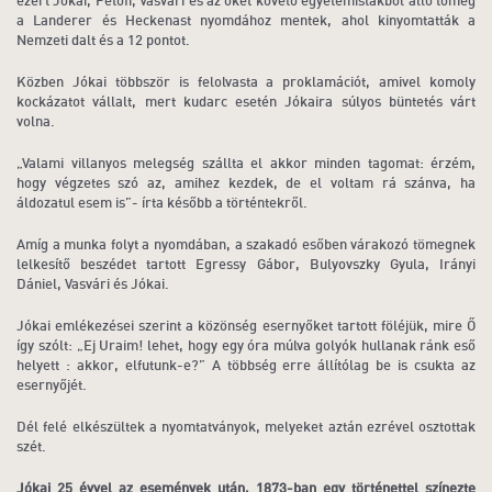
a Landerer és Heckenast nyomdához mentek, ahol kinyomtatták a
Nemzeti dalt és a 12 pontot.
Közben Jókai többször is felolvasta a proklamációt, amivel komoly
kockázatot vállalt, mert kudarc esetén Jókaira súlyos büntetés várt
volna.
„Valami villanyos melegség szállta el akkor minden tagomat: érzém,
hogy végzetes szó az, amihez kezdek, de el voltam rá szánva, ha
áldozatul esem is”- írta később a történtekről.
Amíg a munka folyt a nyomdában, a szakadó esőben várakozó tömegnek
lelkesítő beszédet tartott Egressy Gábor, Bulyovszky Gyula, Irányi
Dániel, Vasvári és Jókai.
Jókai emlékezései szerint a közönség esernyőket tartott föléjük, mire Ő
így szólt: „Ej Uraim! lehet, hogy egy óra múlva golyók hullanak ránk eső
helyett : akkor, elfutunk-e?” A többség erre állítólag be is csukta az
esernyőjét.
Dél felé elkészültek a nyomtatványok, melyeket aztán ezrével osztottak
szét.
Jókai 25 évvel az események után, 1873-ban egy történettel színezte