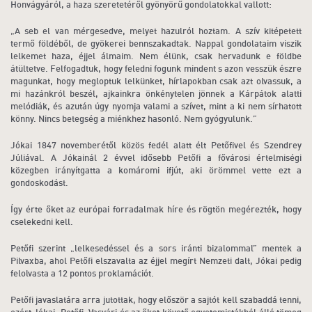
Honvágyáról, a haza szeretetéről gyönyörű gondolatokkal vallott:
„A seb el van mérgesedve, melyet hazulról hoztam. A szív kitépetett
termő földéből, de gyökerei bennszakadtak. Nappal gondolataim viszik
lelkemet haza, éjjel álmaim. Nem élünk, csak hervadunk e földbe
átültetve. Felfogadtuk, hogy feledni fogunk mindent s azon vesszük észre
magunkat, hogy megloptuk lelkünket, hírlapokban csak azt olvassuk, a
mi hazánkról beszél, ajkainkra önkénytelen jönnek a Kárpátok alatti
melódiák, és azután úgy nyomja valami a szívet, mint a ki nem sírhatott
könny. Nincs betegség a miénkhez hasonló. Nem gyógyulunk.”
Jókai 1847 novemberétől közös fedél alatt élt Petőfivel és Szendrey
Júliával. A Jókainál 2 évvel idősebb Petőfi a fővárosi értelmiségi
közegben irányítgatta a komáromi ifjút, aki örömmel vette ezt a
gondoskodást.
Így érte őket az európai forradalmak híre és rögtön megérezték, hogy
cselekedni kell.
Petőfi szerint „lelkesedéssel és a sors iránti bizalommal” mentek a
Pilvaxba, ahol Petőfi elszavalta az éjjel megírt Nemzeti dalt, Jókai pedig
felolvasta a 12 pontos proklamációt.
Petőfi javaslatára arra jutottak, hogy először a sajtót kell szabaddá tenni,
ezért Jókai, Petőfi, Vasvári és az őket követő egyetemistákból álló tömeg