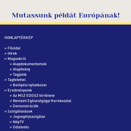
Mutassunk példát Európának!
HONLAPTÉRKÉP
»
Főoldal
»
Hírek
» Magunkról
»
Alapdokumentumok
»
Alapítvány
»
Tagjaink
» Tagfelvétel
»
Belépési nyilatkozat
» Eredményeink
»
Az MSZ EDDSZ története
»
Nemzeti Egészségügyi Kerekasztal
»
Demonstrációk
» Szolgáltatások
»
Jogsegélyszolgálat
»
NépTV
»
Üdültetés