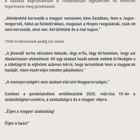
A hazával kapcsolatosan is csodálatosan egyszerűen és tömören
fogalmazta meg gondolatait:
„Mindenfelé keressük a magyar nemzetet; kinn Ázsiában, fenn a Jeges-
tengernél, hátul az őshistóriában, magasan a fényes rangúaknál, csak ott
nem keressük, ahol van: körülöttünk és a mai napon.”
1948 örököseinek pedig ezt üzeni:
„A jövendő terhe vállaidon fekszik; légy erős, légy törhetetlen, hogy azt
diadalmasan elviselhesd. Mi egy szabad hazát adunk nektek örökségbe s
a túlvilágról is eljövünk számon kérni, hogy tartottátok fenn a magyarok
hazáját. Isten vezéreljen minden pályátokon.”
„A mennyországért sem szabad elárulni Magyarországot.”
Ezekkel a gondolatokkal emlékezzünk 2025. március 15-én a
szabadságharcosokra, a szabadságra és a magyar népre.
„Éljen a magyar szabadság!
Éljen a haza!”