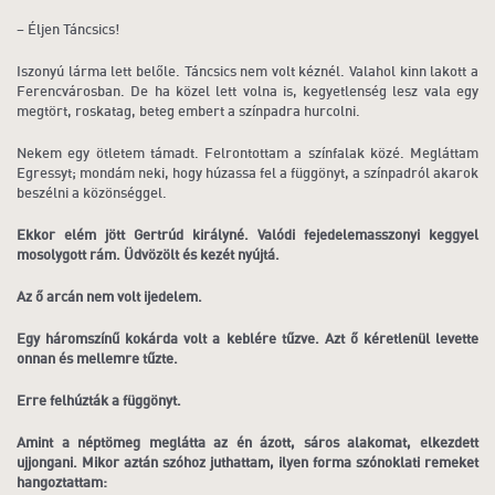
– Éljen Táncsics!
Iszonyú lárma lett belőle. Táncsics nem volt kéznél. Valahol kinn lakott a
Ferencvárosban. De ha közel lett volna is, kegyetlenség lesz vala egy
megtört, roskatag, beteg embert a színpadra hurcolni.
Nekem egy ötletem támadt. Felrontottam a színfalak közé. Megláttam
Egressyt; mondám neki, hogy húzassa fel a függönyt, a színpadról akarok
beszélni a közönséggel.
Ekkor elém jött Gertrúd királyné. Valódi fejedelemasszonyi keggyel
mosolygott rám. Üdvözölt és kezét nyújtá.
Az ő arcán nem volt ijedelem.
Egy háromszínű kokárda volt a keblére tűzve. Azt ő kéretlenül levette
onnan és mellemre tűzte.
Erre felhúzták a függönyt.
Amint a néptömeg meglátta az én ázott, sáros alakomat, elkezdett
ujjongani. Mikor aztán szóhoz juthattam, ilyen forma szónoklati remeket
hangoztattam: