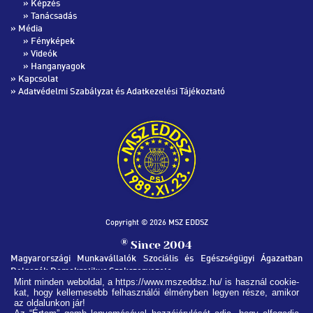
»
Képzés
»
Tanácsadás
» Média
»
Fényképek
»
Videók
»
Hanganyagok
»
Kapcsolat
»
Adatvédelmi Szabályzat és Adatkezelési Tájékoztató
Copyright © 2026 MSZ EDDSZ
®
Since 2004
Magyarországi Munkavállalók Szociális és Egészségügyi Ágazatban
Dolgozók Demokratikus Szakszervezete
Mint minden weboldal, a https://www.mszeddsz.hu/ is használ cookie-
kat, hogy kellemesebb felhasználói élményben legyen része, amikor
MSZ EDDSZ SZÉKHÁZ
az oldalunkon jár!
1051, Budapest Nádor utca 32.