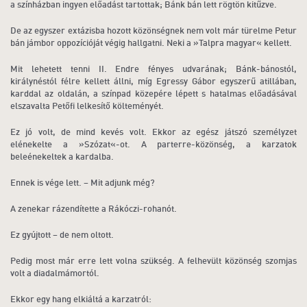
a színházban ingyen előadást tartottak; Bánk bán lett rögtön kitűzve.
De az egyszer extázisba hozott közönségnek nem volt már türelme Petur
bán jámbor oppozícióját végig hallgatni. Neki a »Talpra magyar« kellett.
Mit lehetett tenni II. Endre fényes udvarának; Bánk-bánostól,
királynéstól félre kellett állni, míg Egressy Gábor egyszerű atillában,
karddal az oldalán, a színpad közepére lépett s hatalmas előadásával
elszavalta Petőfi lelkesítő költeményét.
Ez jó volt, de mind kevés volt. Ekkor az egész játszó személyzet
elénekelte a »Szózat«-ot. A parterre-közönség, a karzatok
beleénekeltek a kardalba.
Ennek is vége lett. – Mit adjunk még?
A zenekar rázendítette a Rákóczi-rohanót.
Ez gyújtott – de nem oltott.
Pedig most már erre lett volna szükség. A felhevült közönség szomjas
volt a diadalmámortól.
Ekkor egy hang elkiáltá a karzatról: