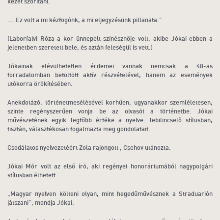
kezet szorítani.
…. Ez volt a mi kézfogónk, a mi eljegyzésünk pillanata.”
(Laborfalvi Róza a kor ünnepelt színésznője volt, akibe Jókai ebben a
jelenetben szeretett bele, és aztán feleségül is vett.)
Jókainak elévülhetetlen érdemei vannak nemcsak a 48-as
forradalomban betöltött aktív részvételével, hanem az események
utókorra örökítésében.
Anekdotázó, történetmesélésével korhűen, ugyanakkor szemléletesen,
szinte regényszerűen vonja be az olvasót a történetbe. Jókai
művészetének egyik legfőbb értéke a nyelve: lebilincselő stílusban,
tisztán, választékosan fogalmazta meg gondolatait.
Csodálatos nyelvezetéért Zola rajongott , Csehov utánozta.
Jókai Mór volt az első író, aki regényei honoráriumából nagypolgári
stílusban élhetett.
„Magyar nyelven költeni olyan, mint hegedűművésznek a Straduarión
játszani", mondja Jókai.