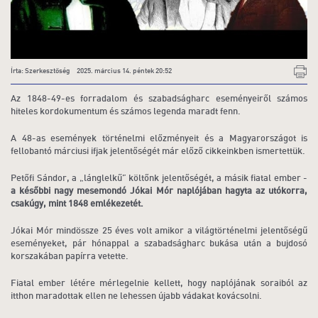
Írta: Szerkesztőség 2025. március 14. péntek 20:52
Az 1848-49-es forradalom és szabadságharc eseményeiről számos
hiteles kordokumentum és számos legenda maradt fenn.
A 48-as események történelmi előzményeit és a Magyarországot is
fellobantó márciusi ifjak jelentőségét már előző cikkeinkben ismertettük.
Petőfi Sándor, a „lánglelkű” költőnk jelentőségét, a másik fiatal ember -
a későbbi nagy mesemondó Jókai Mór naplójában hagyta az utókorra,
csakúgy, mint 1848 emlékezetét.
Jókai Mór mindössze 25 éves volt amikor a világtörténelmi jelentőségű
eseményeket, pár hónappal a szabadságharc bukása után a bujdosó
korszakában papírra vetette.
Fiatal ember létére mérlegelnie kellett, hogy naplójának soraiból az
itthon maradottak ellen ne lehessen újabb vádakat kovácsolni.