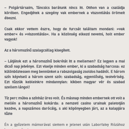
– Polgártársaim, Táncsics barátunk nincs itt. Otthon van a családja
körében. Engedjétek a szegény vak embernek a viszontlátás örömeit
élvezni.
Csak ekkor vettem észre, hogy de furcsát találtam mondani: »vak
ember« és »viszontlátás«. Ha a közönség elkezd nevetni, holt ember
vagyok!
Az a háromszínű szalagcsillag kisegített.
– Látjátok ezt a háromszínű bokrétát itt a mellemen? Ez legyen a mai
dicső nap jelvénye. Ezt viselje minden ember, ki a szabadság harcosa: ez
különböztessen meg bennünket a rabszolgaság zsoldos hadától. E három
szín képviseli a három szent szót: szabadság, egyenlőség, testvériség.
Ezt tűzzük kebleinkre mindannyian: kikben magyar vér és szabad
szellem lángol!
Tíz perc múlva a színház üres volt. És másnap minden embernek ott volt a
mellén a háromszínű kokárda: a nemzeti casino urainak paletotján
kezdve, a napszámos darócáig, s aki köpönyegben járt, az a kalapjára
tűzte
Én a győzelem mámorával siettem e jelenet után Laborfalvy Rózához