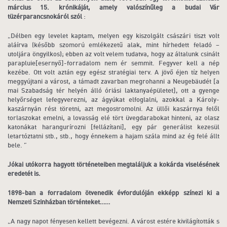
március 15. krónikáját, amely valószínűleg a budai Vár
tüzérparancsnokáról szól
:
„Délben egy levelet kaptam, melyen egy kiszolgált császári tiszt volt
aláírva (később szomorú emlékezetű alak, mint hírhedett feladó –
utoljára öngyilkos); ebben az volt velem tudatva, hogy az általunk csinált
parapluie[esernyő]-forradalom nem ér semmit. Fegyver kell a nép
kezébe. Ott volt aztán egy egész stratégiai terv. A jövő éjen tíz helyen
meggyújtani a várost, a támadt zavarban megrohanni a Neugebäudét [a
mai Szabadság tér helyén álló óriási laktanyaépületet], ott a gyenge
helyőrséget lefegyverezni, az ágyúkat elfoglalni, azokkal a Károly-
kaszárnyán rést töretni, azt megostromolni. Az üllői kaszárnya felől
torlaszokat emelni, a lovasság elé tört üvegdarabokat hinteni, az olasz
katonákat harangurírozni [fellázítani], egy pár generálist kezesül
letartóztatni stb., stb., hogy énnekem a hajam szála mind az ég felé állt
bele. ”
Jókai utókorra hagyott történeteiben megtaláljuk a kokárda viselésének
eredetét is.
1898-ban a forradalom ötvenedik évfordulóján ekképp színezi ki a
Nemzeti Szinházban történteket……
„A nagy napot fényesen kellett bevégezni. A várost estére kivilágították s