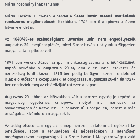
Mária hozományának tartanak.
Mária Terézia 1771-ben elrendelte
Szent István szentté avatásának
rendszeres megünneplését
. Korábban, 1764-ben ő alapította a Szent
István-rendet is.
Az
1848/49-es szabadságharc leverése után
nem engedélyezték
augusztus 20.
megünneplését, mivel Szent István királyunk a független
magyar állam jelképe volt.
1891-ben Ferenc József az ipari munkásság számára is
munkaszüneti
nappá
nyilvánította
augusztus 20-át,
ami ellen több felekezet és
nemzetiség is tiltakozott. 1895-ben pedig belügyminiszteri rendelettel
írták elő
először
a középületek fellobogózását
augusztus 20-án és 1927-
ben rendezték meg az első tűzijátékot
ezen a napon.
Augusztus 20.
ebben az időszakban vált a nemzeti egység jelképévé, a
magyarság egyetemes ünnepévé, melyet már nemcsak az
anyaországban és közvetlenül a határon túl ünnepeltek, hanem a más
országokba kivándorolt magyarok is.
Az addig elsősorban egyházi ünnep nemzeti tartalommal egészült ki:
lehetőséget adott a területében és népességében is jelentősen
megfogyatkozott magyarságnak a Szent István-i Magyarországra való