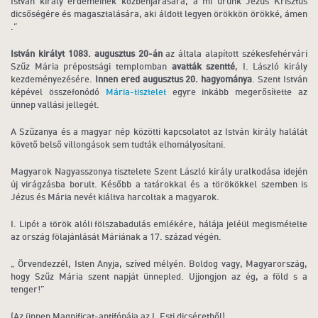
István király érdemeinek közbenjárására, a mi urunk Jézus Krisztus
dicsőségére és magasztalására, aki áldott legyen örökkön örökké, ámen
.”
István királyt 1083. augusztus 20-án
az általa alapított székesfehérvári
Szűz Mária prépostsági templomban
avatták szentté
, I. László király
kezdeményezésére.
Innen ered
augusztus 20. hagyománya
. Szent István
képével összefonódó
Mária-tisztelet
egyre inkább megerősítette az
ünnep vallási jellegét.
A Szűzanya és a magyar nép közötti kapcsolatot az István király halálát
követő belső villongások sem tudták elhomályosítani.
Magyarok Nagyasszonya tisztelete Szent László király uralkodása idején
új virágzásba borult. Később a tatárokkal és a törökökkel szemben is
Jézus és Mária nevét kiáltva harcoltak a magyarok.
I. Lipót a török alóli fölszabadulás emlékére, hálája jeléül megismételte
az ország fölajánlását Máriának a 17. század végén.
„ Örvendezzél, Isten Anyja, szíved mélyén. Boldog vagy, Magyarország,
hogy Szűz Mária szent napját ünnepled. Ujjongjon az ég, a föld s a
tenger!”
(Az ünnep Magnificat-antifónája az I. Esti dicséretből)