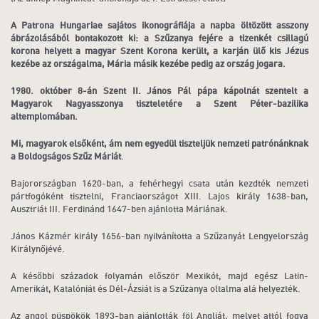
A Patrona Hungariae sajátos ikonográfiája a napba öltözött asszony
ábrázolásából bontakozott ki: a Szűzanya fejére a tizenkét csillagú
korona helyett a magyar Szent Korona került, a karján ülő kis Jézus
kezébe az országalma, Mária másik kezébe pedig az ország jogara.
1980. október 8-án Szent II. János Pál pápa kápolnát szentelt a
Magyarok Nagyasszonya tiszteletére a Szent Péter-bazilika
altemplomában.
Mi, magyarok elsőként, ám nem egyedül tiszteljük nemzeti patrónánknak
a Boldogságos Szűz Máriát
.
Bajorországban 1620-ban, a fehérhegyi csata után kezdték nemzeti
pártfogóként tisztelni, Franciaországot XIII. Lajos király 1638-ban,
Ausztriát III. Ferdinánd 1647-ben ajánlotta Máriának.
János Kázmér király 1656-ban nyilvánította a Szűzanyát Lengyelország
Királynőjévé.
A későbbi századok folyamán először Mexikót, majd egész Latin-
Amerikát, Katalóniát és Dél-Ázsiát is a Szűzanya oltalma alá helyezték.
Az angol püspökök 1893-ban ajánlották föl Angliát, melyet attól fogva