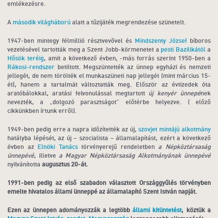
emlékezésre.
A
második világháború
alatt a tűzijáték megrendezése szünetelt.
1947-ben mintegy félmillió résztvevővel és
Mindszenty József
bíboros
vezetésével tartották meg a Szent Jobb-körmenetet a
pesti Bazilikától
a
Hősök teréig
, amit a következő évben, -más forrás szerint 1950-ben a
Rákosi-rendszer
betiltott. Megszüntették az ünnep egyházi és nemzeti
jellegét, de nem törölték el munkaszüneti nap jellegét (mint március 15-
ét), hanem a tartalmát változtatták meg. Először az évtizedek óta
aratóbálokkal, aratási felvonulással megtartott
új kenyér ünnepé
nek
nevezték, a „dolgozó parasztságot” előtérbe helyezve. ( előző
cikkünkben írtunk erről).
1949-ben pedig erre a napra időzítették az új,
szovjet mintájú alkotmány
hatályba lépését, az új – szocialista – államalapítást, ezért a következő
évben az
Elnöki Tanács
törvényerejű rendeletben
a Népköztársaság
ünnepévé
, illetve
a Magyar Népköztársaság Alkotmányának ünnepévé
nyilvánította
augusztus 20-át.
1991-ben pedig az első szabadon választott Országgyűlés törvényben
emelte hivatalos állami ünneppé az államalapító Szent István napját.
Ezen az ünnepen adományozzák a legtöbb
állami kitüntetést
, köztük a