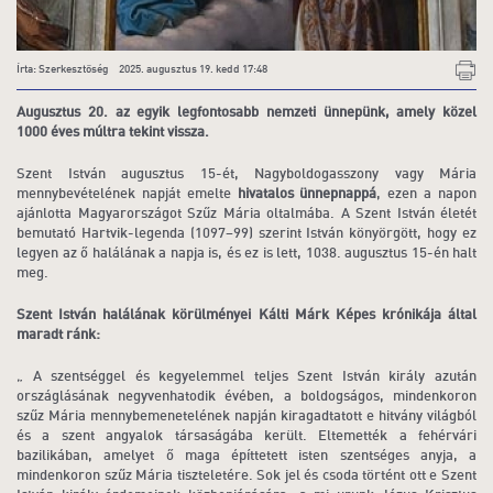
Írta: Szerkesztőség 2025. augusztus 19. kedd 17:48
Augusztus 20. az egyik legfontosabb nemzeti ünnepünk, amely közel
1000 éves múltra tekint vissza.
Szent István augusztus 15-ét, Nagyboldogasszony vagy Mária
mennybevételének napját emelte
hivatalos ünnepnappá
, ezen a napon
ajánlotta Magyarországot Szűz Mária oltalmába. A Szent István életét
bemutató Hartvik-legenda (1097–99) szerint István könyörgött, hogy ez
legyen az ő halálának a napja is, és ez is lett, 1038. augusztus 15-én halt
meg.
Szent István halálának körülményei Kálti Márk Képes krónikája által
maradt ránk:
„ A szentséggel és kegyelemmel teljes Szent István király azután
országlásának negyvenhatodik évében, a boldogságos, mindenkoron
szűz Mária mennybemenetelének napján kiragadtatott e hitvány világból
és a szent angyalok társaságába került. Eltemették a fehérvári
bazilikában, amelyet ő maga építtetett isten szentséges anyja, a
mindenkoron szűz Mária tiszteletére. Sok jel és csoda történt ott e Szent