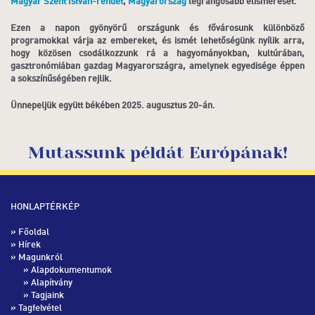
Magyar Szent István-rendet
,
Magyarország
legrangosabb elismerését.
Ezen a napon gyönyörű országunk és fővárosunk különböző
programokkal várja az embereket, és ismét lehetőségünk nyílik arra,
hogy közösen csodálkozzunk rá a hagyományokban, kultúrában,
gasztronómiában gazdag Magyarországra, amelynek egyedisége éppen
a sokszínűségében rejlik.
Ünnepeljük együtt békében 2025. augusztus 20-án.
Mutassunk példát Európának!
HONLAPTÉRKÉP
»
Főoldal
»
Hírek
» Magunkról
»
Alapdokumentumok
»
Alapítvány
»
Tagjaink
» Tagfelvétel