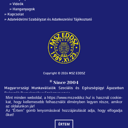
»
Videók
»
Hanganyagok
»
Kapcsolat
»
Adatvédelmi Szabályzat és Adatkezelési Tájékoztató
Copyright © 2026 MSZ EDDSZ
®
Since 2004
Magyarországi Munkavállalók Szociális és Egészségügyi Ágazatban
Dolgozók Demokratikus Szakszervezete
Mint minden weboldal, a https://www.mszeddsz.hu/ is használ cookie-
kat, hogy kellemesebb felhasználói élményben legyen része, amikor
MSZ EDDSZ SZÉKHÁZ
az oldalunkon jár!
1051, Budapest Nádor utca 32.
Az “Értem” gomb lenyomásával hozzájárulását adja, hogy elfogadja
őket!
(+36) 1 269-1235
info@mszeddsz.hu
ÉRTEM