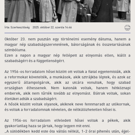
Írta: Szerkesztőség 2025. október 22. szerda 14:46
Október 23. nem pusztán egy történelmi esemény dátuma, hanem a
magyar nép szabadságszeretetének, bátorságának és összetartásának
szimbóluma.
Ezen a napon a magyar nép fellépett az elnyomás ellen, kiállt a
szabadságért és a függetlenségért.
Az 1956-os forradalom hősei között ott voltak a fiatal egyetemisták, akik
a reformokat követelték, a munkások, akik sztrájkba léptek, és azok az
egyszerű állampolgárok, akik az utcára vonultak, hogy szabad
országban élhessenek. Nem katonák voltak, hanem hétköznapi
emberek, akik nem tűrték tovább az elnyomást. Bátrak voltak, sokan
életüket adták a szabadságért.
A hősök között voltak olyanok, akiknek neve fennmaradt az utókornak,
és voltak a forradalomnak névtelen, de nélkülözhetetlen hősei is.
Az 1956-os forradalom elfeledett hősei voltak a pékek, akik
gyakorlatilag haza se jártak, hogy legyen mit enni.
„A sütödékben kedd este óta váltás nélkül, 1-2 órai pihenés után, éjjel-