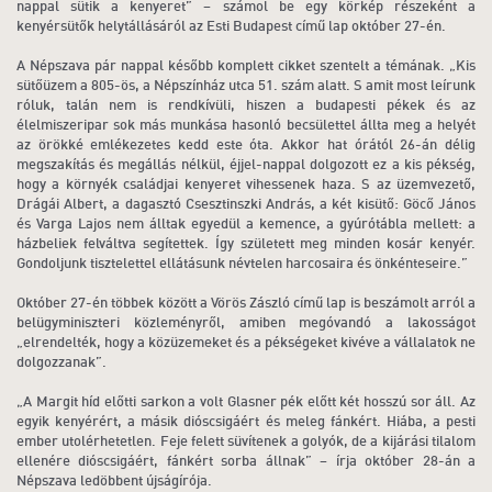
nappal sütik a kenyeret” – számol be egy körkép részeként a
kenyérsütők helytállásáról az Esti Budapest című lap október 27-én.
A Népszava pár nappal később komplett cikket szentelt a témának. „Kis
sütőüzem a 805-ös, a Népszínház utca 51. szám alatt. S amit most leírunk
róluk, talán nem is rendkívüli, hiszen a budapesti pékek és az
élelmiszeripar sok más munkása hasonló becsülettel állta meg a helyét
az örökké emlékezetes kedd este óta. Akkor hat órától 26-án délig
megszakítás és megállás nélkül, éjjel-nappal dolgozott ez a kis pékség,
hogy a környék családjai kenyeret vihessenek haza. S az üzemvezető,
Drágái Albert, a dagasztó Csesztinszki András, a két kisütő: Göcő János
és Varga Lajos nem álltak egyedül a kemence, a gyúrótábla mellett: a
házbeliek felváltva segítettek. Így született meg minden kosár kenyér.
Gondoljunk tisztelettel ellátásunk névtelen harcosaira és önkénteseire.”
Október 27-én többek között a Vörös Zászló című lap is beszámolt arról a
belügyminiszteri közleményről, amiben megóvandó a lakosságot
„elrendelték, hogy a közüzemeket és a pékségeket kivéve a vállalatok ne
dolgozzanak”.
„A Margit híd előtti sarkon a volt Glasner pék előtt két hosszú sor áll. Az
egyik kenyérért, a másik dióscsigáért és meleg fánkért. Hiába, a pesti
ember utolérhetetlen. Feje felett süvítenek a golyók, de a kijárási tilalom
ellenére dióscsigáért, fánkért sorba állnak” – írja október 28-án a
Népszava ledöbbent újságírója.