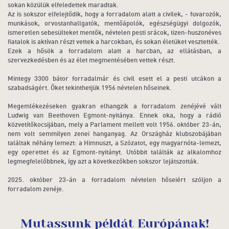
sokan közülük elfeledettek maradtak.
Az is sokszor elfelejtődik, hogy a forradalom alatt a civilek, - fuvarozók,
munkások, orvostanhallgatók, mentőápolók, egészségügyi dolgozók,
ismeretlen sebesülteket mentők, névtelen pesti srácok, tizen-huszonéves
fiatalok is aktívan részt vettek a harcokban, és sokan életüket vesztették.
Ezek a hősök a forradalom alatt a harcban, az ellátásban, a
szervezkedésben és az élet megmentésében vettek részt.
Mintegy 3300 bátor forradalmár és civil esett el a pesti utcákon a
szabadságért. Őket tekinthetjük 1956 névtelen hőseinek.
Megemlékezéseken gyakran elhangzik a forradalom zenéjévé vált
Ludwig van Beethoven Egmont-nyitánya. Ennek oka, hogy a rádió
közvetítőkocsijában, mely a Parlament mellett volt 1956. október 23-án,
nem volt semmilyen zenei hanganyag. Az Országház klubszobájában
találtak néhány lemezt: a Himnuszt, a Szózatot, egy magyarnóta-lemezt,
egy operettet és az Egmont-nyitányt. Utóbbit találták az alkalomhoz
legmegfelelőbbnek, így azt a következőkben sokszor lejátszották.
2025. október 23-án a forradalom névtelen hőseiért szóljon a
forradalom zenéje.
Mutassunk példát Európának!