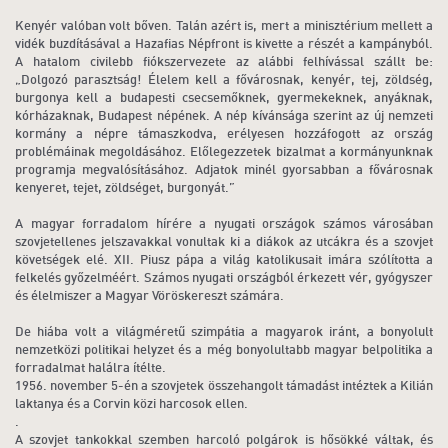
Kenyér valóban volt bőven. Talán azért is, mert a minisztérium mellett a
vidék buzdításával a Hazafias Népfront is kivette a részét a kampányból.
A hatalom civilebb fiókszervezete az alábbi felhívással szállt be:
„Dolgozó parasztság! Élelem kell a fővárosnak, kenyér, tej, zöldség,
burgonya kell a budapesti csecsemőknek, gyermekeknek, anyáknak,
kórházaknak, Budapest népének. A nép kívánsága szerint az új nemzeti
kormány a népre támaszkodva, erélyesen hozzáfogott az ország
problémáinak megoldásához. Előlegezzetek bizalmat a kormányunknak
programja megvalósításához. Adjatok minél gyorsabban a fővárosnak
kenyeret, tejet, zöldséget, burgonyát.”
A magyar forradalom hírére a nyugati országok számos városában
szovjetellenes jelszavakkal vonultak ki a diákok az utcákra és a szovjet
követségek elé. XII. Piusz pápa a világ katolikusait imára szólította a
felkelés győzelméért. Számos nyugati országból érkezett vér, gyógyszer
és élelmiszer a Magyar Vöröskereszt számára.
De hiába volt a világméretű szimpátia a magyarok iránt, a bonyolult
nemzetközi politikai helyzet és a még bonyolultabb magyar belpolitika a
forradalmat halálra ítélte.
1956. november 5-én a szovjetek összehangolt támadást intéztek a Kilián
laktanya és a Corvin közi harcosok ellen.
.
A szovjet tankokkal szemben harcoló polgárok is hősökké váltak, és