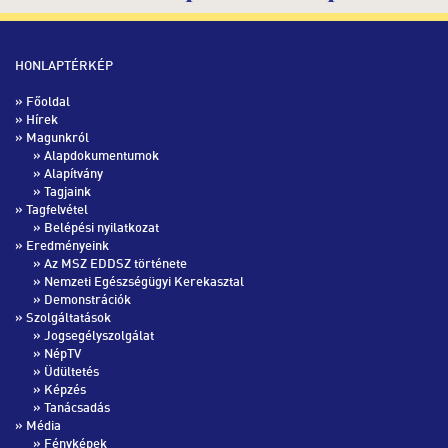
HONLAPTÉRKÉP
»
Főoldal
»
Hírek
» Magunkról
»
Alapdokumentumok
»
Alapítvány
»
Tagjaink
» Tagfelvétel
»
Belépési nyilatkozat
» Eredményeink
»
Az MSZ EDDSZ története
»
Nemzeti Egészségügyi Kerekasztal
»
Demonstrációk
» Szolgáltatások
»
Jogsegélyszolgálat
»
NépTV
»
Üdültetés
»
Képzés
»
Tanácsadás
» Média
»
Fényképek